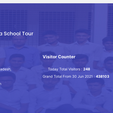
a School Tour
Visitor Counter
ladesh,
Today Total Visitors :
248
Grand Total From 30 Jun 2021 :
438103
m