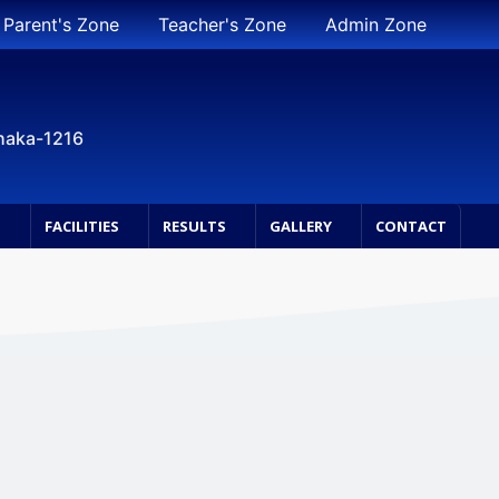
Parent's Zone
Teacher's Zone
Admin Zone
Dhaka-1216
S
FACILITIES
RESULTS
GALLERY
CONTACT