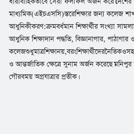
ধারাবাহিকভাবে সেরা ফলাফল অর্জন করে।দেশের অন্
মাধ্যমিক(এইচএসসি)স্তরেশিক্ষার জন্য কলেজ শাখা
আধুনিকীকরণ:ক্রমবর্ধমান শিক্ষার্থীর সংখ্যা সামলাত
আধুনিক শিক্ষাদান পদ্ধতি, বিজ্ঞানাগার, পাঠাগার ও 
কলেজশুধুমাত্রশিক্ষানয়,বরংশিক্ষার্থীদেরনৈতিকওসহশ
ও আন্তর্জাতিক ক্ষেত্রে সুনাম অর্জন করেছে।মনিপু
গৌরবময় অগ্রযাত্রার প্রতীক।