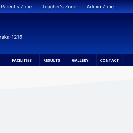
Parent's Zone
Teacher's Zone
Admin Zone
Dhaka-1216
S
FACILITIES
RESULTS
GALLERY
CONTACT